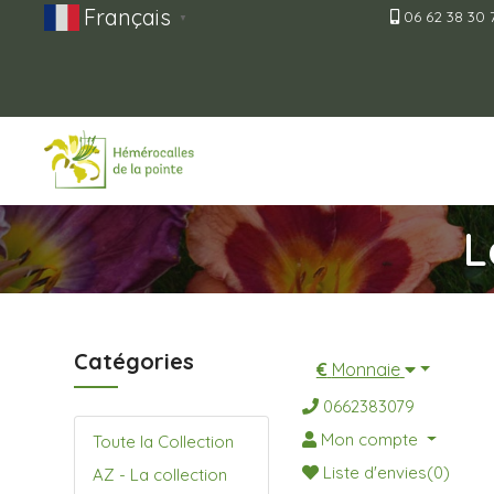
Français
06 62 38 30 
▼
L
Catégories
€
Monnaie
0662383079
Mon compte
Toute la Collection
Liste d'envies(0)
AZ - La collection