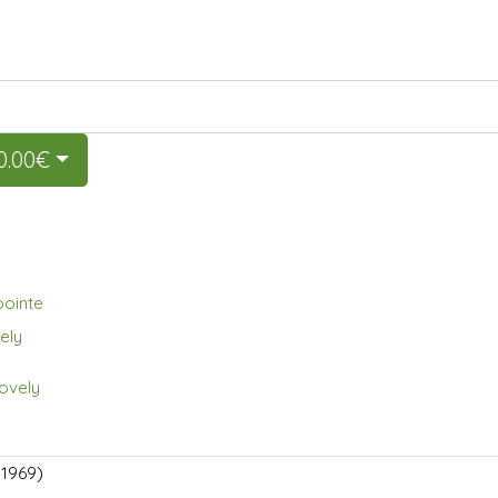
 0.00€
pointe
ely
 1969)