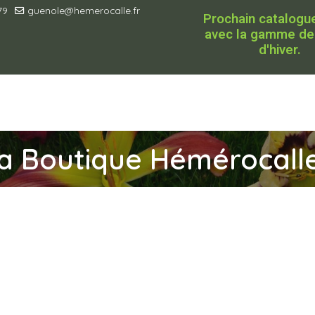
79
guenole@hemerocalle.fr
Prochain catalogue
avec la gamme de
d'hiver.
a Boutique Hémérocall