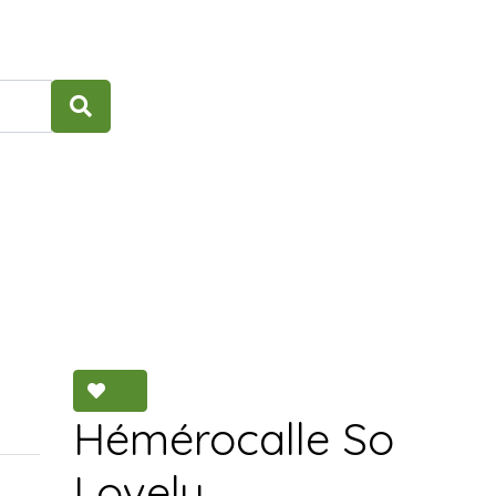
Hémérocalle So
Lovely