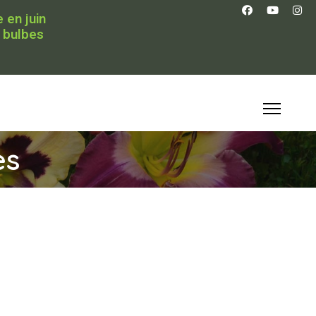
 en juin
 bulbes
es