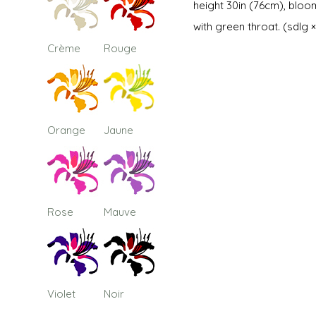
height 30in (76cm), bloom
with green throat. (sdlg 
Crème
Rouge
Orange
Jaune
Rose
Mauve
Violet
Noir