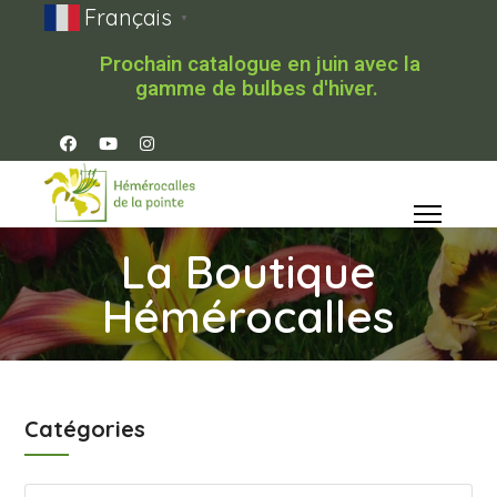
Français
▼
Prochain catalogue en juin avec la
gamme de bulbes d'hiver.
La Boutique
Hémérocalles
Catégories