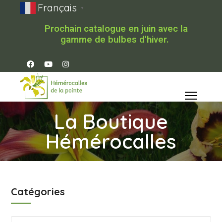
Français
▼
Prochain catalogue en juin avec la
gamme de bulbes d'hiver.
La Boutique
Hémérocalles
Catégories