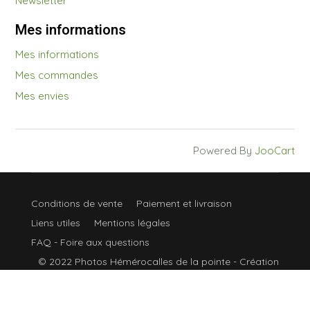
Newsletter
Mes informations
Mes informations
Mes commandes
Mes envies
Powered By
JooCart
Conditions de vente
Paiement et livraison
Liens utiles
Mentions légales
FAQ - Foire aux questions
© 2022 Photos Hémérocalles de la pointe -
Création
site Axiologis